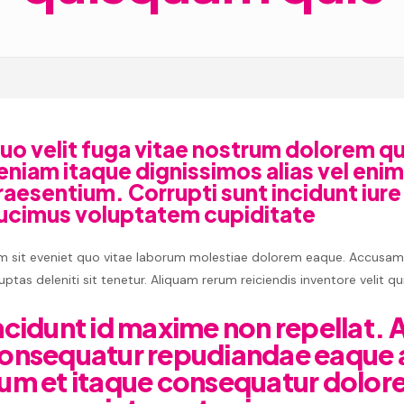
uo velit fuga vitae nostrum dolorem qu
eniam itaque dignissimos alias vel enim
raesentium. Corrupti sunt incidunt iur
ucimus voluptatem cupiditate
m sit eveniet quo vitae laborum molestiae dolorem eaque. Accusa
uptas deleniti sit tenetur. Aliquam rerum reiciendis inventore velit quia
ncidunt id maxime non repellat.
onsequatur repudiandae eaque 
um et itaque consequatur dolor