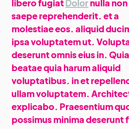
libero fugiat
Dolor
nulla non 
saepe reprehenderit. et a
molestiae eos. aliquid duci
ipsa voluptatem ut. Volup
deserunt omnis eius in. Qui
beatae quia harum aliquid
voluptatibus. in et repellen
ullam voluptatem. Architect
explicabo. Praesentium qu
possimus minima deserunt 