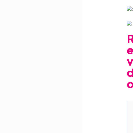
R
e
v
d
o