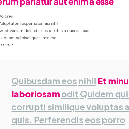
erum pariatur aut enim a esse
Dolores
Voluptatem aspernatur nisi nihil
Amet veniam deleniti alias et officia quia suscipit
Ex quam adipisci quasi minima
st velit
Quibusdam eos
nihil
Et minu
laboriosam
odit
Quidem qu
corrupti similique voluptas 
quis. Perferendis
eos porro