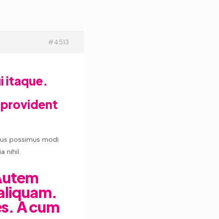
#4513
i itaque.
e provident
mus possimus modi
 nihil.
 Autem
aliquam.
es. A cum