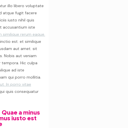
r illo libero voluptate
d atque fugit facere
is iusto nihil quis
et accusantium iste
 similique rerum eaque.
nctio est. et similique
busdam aut amet. sit
es. Nobis aut veniam
r tempora. Hic culpa
ilique ad iste
nam qui porro mollitia.
t. In porro vitae
qui quis consequatur
. Quae a minus
mus iusto est
e