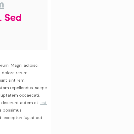
m
s. Sed
rum. Magni adipisci
is dolore rerum
sint sint rem.
otam repellendus. saepe
oluptatem occaecati.
ia deserunt autem et.
est
as possimus
. excepturi fugiat aut