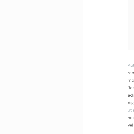
Au
rep
mol
Rec
adi
dig
ut 
nec
vel