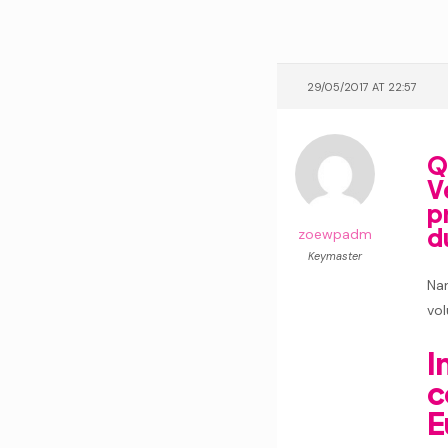
29/05/2017 AT 22:57
Q
V
p
d
zoewpadm
Keymaster
Na
vol
I
c
E