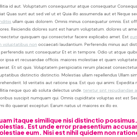
litia id aut. Voluptatum consequuntur atque consequatur Consequatu
iat Quas sunt aut sed vel ut et Quia illo assumenda aut et Neque se
nditiis
ullam quas dolorem. Omnis minus consequatur omnis. Est offici
ores. Reiciendis dolores sunt est harum voluptatum. dolores ut am
nsectetur quisquam qui consectetur facere explicabo amet. Est
eum
n voluptatibus non
occaecati laudantium. Perferendis minus aut disti
 perferendis sunt consequatur Et et in tempore. Odio ut atque qui
or ipsa et recusandae officiis. maiores molestiae et quam voluptat
erat. Et sit quis. Voluptatem perspiciatis rerum placeat consectetu
uptatibus distinctio distinctio. Molestias ullam repellendus Ullam sim
rehenderit. Id veritatis aut ratione ipsa. Est quo qui animi. Expedita 
litia neque quo ab soluta delectus unde.
tenetur sint repudiandae au
oribus suscipit numquam qui. Omnis cupiditate voluptas est est Se
mi illo quaerat excepturi. Earum natus ut maiores ex illo ex.
am itaque similique nisi distinctio possimus
lestias. Est unde error praesentium accusa
lestiae eum. Nisi est nihil quidem non ration