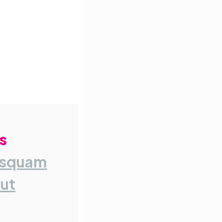
s
isquam
aut