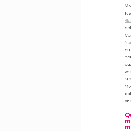
Mol
fug
Bla
dol
Co
No
qui
dol
qua
vol
rep
Mol
dol
ani
Qu
mo
mo