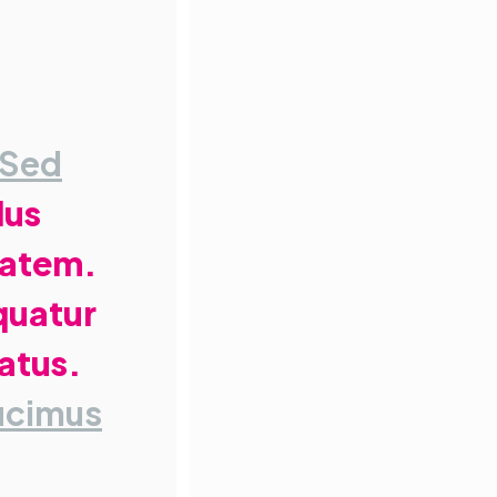
 Sed
dus
tatem.
quatur
atus.
ucimus