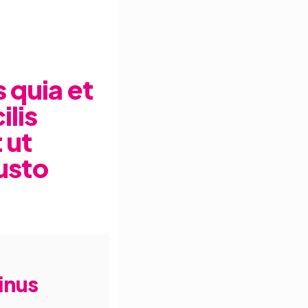
 quia et
ilis
 ut
iusto
inus