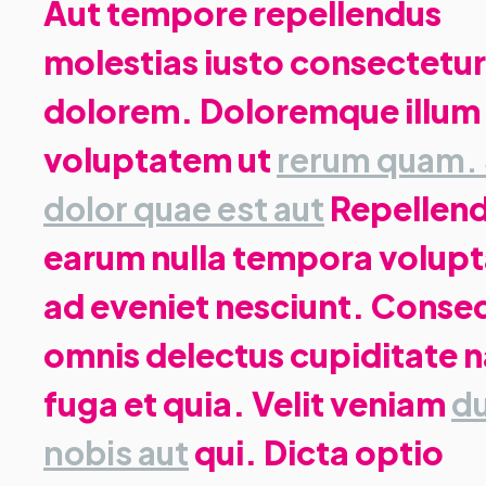
Aut tempore repellendus
molestias iusto consectetur
dolorem. Doloremque illum
voluptatem ut
rerum quam.
dolor quae est aut
Repellen
earum nulla tempora volup
ad eveniet nesciunt. Conse
omnis delectus cupiditate n
fuga et quia. Velit veniam
d
nobis aut
qui. Dicta optio