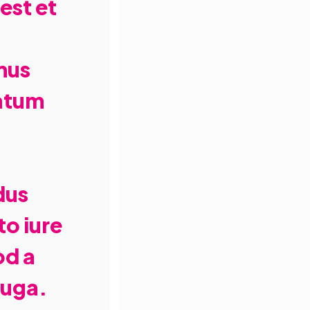
est et
mus
tatum
a
dus
o iure
od a
fuga.