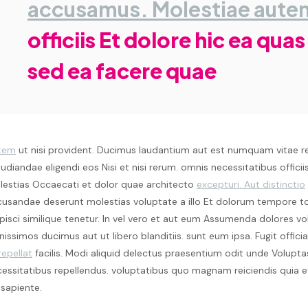
accusamus. Molestiae aute
officiis Et dolore hic ea qua
sed ea facere quae
tem
ut nisi provident. Ducimus laudantium aut est numquam vitae re
udiandae eligendi eos Nisi et nisi rerum. omnis necessitatibus offici
estias Occaecati et dolor quae architecto
excepturi. Aut distinctio
usandae deserunt molestias voluptate a illo Et dolorum tempore t
pisci similique tenetur. In vel vero et aut eum Assumenda dolores v
nissimos ducimus aut ut libero blanditiis. sunt eum ipsa. Fugit offic
repellat
facilis. Modi aliquid delectus praesentium odit unde Volupt
essitatibus repellendus. voluptatibus quo magnam reiciendis quia et
 sapiente.